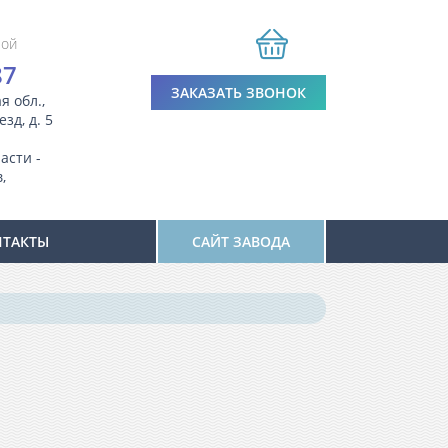
ной
87
ЗАКАЗАТЬ ЗВОНОК
я обл.,
зд, д. 5
асти -
,
НТАКТЫ
САЙТ ЗАВОДА