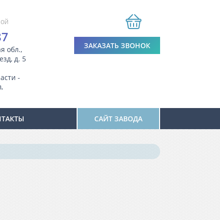
ной
87
ЗАКАЗАТЬ ЗВОНОК
я обл.,
зд, д. 5
асти -
,
НТАКТЫ
САЙТ ЗАВОДА