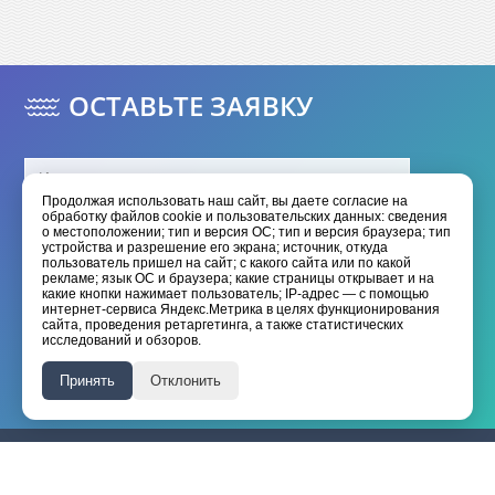
ОСТАВЬТЕ ЗАЯВКУ
Продолжая использовать наш сайт, вы даете согласие на
обработку файлов cookie и пользовательских данных: сведения
о местоположении; тип и версия ОС; тип и версия браузера; тип
устройства и разрешение его экрана; источник, откуда
пользователь пришел на сайт; с какого сайта или по какой
рекламе; язык ОС и браузера; какие страницы открывает и на
какие кнопки нажимает пользователь; IP-адрес — с помощью
интернет-сервиса Яндекс.Метрика в целях функционирования
Отправить
сайта, проведения ретаргетинга, а также статистических
исследований и обзоров.
Я даю согласие на обработку моих
персональных данных
Принять
Отклонить
Я принимаю условия
политики конфиденциальности
HANGKAI