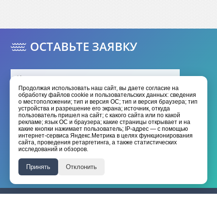
ОСТАВЬТЕ ЗАЯВКУ
Продолжая использовать наш сайт, вы даете согласие на
обработку файлов cookie и пользовательских данных: сведения
о местоположении; тип и версия ОС; тип и версия браузера; тип
устройства и разрешение его экрана; источник, откуда
пользователь пришел на сайт; с какого сайта или по какой
рекламе; язык ОС и браузера; какие страницы открывает и на
какие кнопки нажимает пользователь; IP-адрес — с помощью
интернет-сервиса Яндекс.Метрика в целях функционирования
Отправить
сайта, проведения ретаргетинга, а также статистических
исследований и обзоров.
Я даю согласие на обработку моих
персональных данных
Принять
Отклонить
Я принимаю условия
политики конфиденциальности
HANGKAI