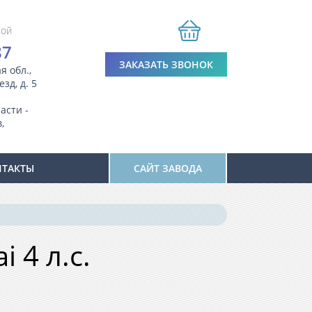
ной
87
ЗАКАЗАТЬ ЗВОНОК
я обл.,
зд, д. 5
асти -
,
НТАКТЫ
САЙТ ЗАВОДА
 4 л.с.