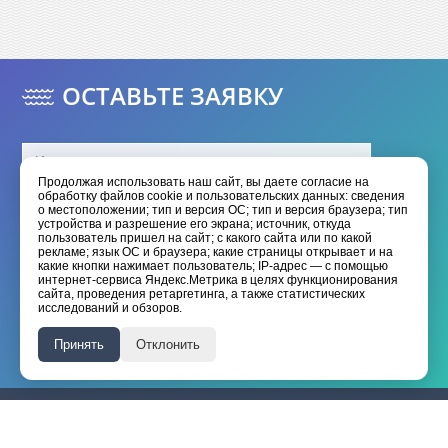
ОСТАВЬТЕ ЗАЯВКУ
Продолжая использовать наш сайт, вы даете согласие на
обработку файлов cookie и пользовательских данных: сведения
о местоположении; тип и версия ОС; тип и версия браузера; тип
устройства и разрешение его экрана; источник, откуда
пользователь пришел на сайт; с какого сайта или по какой
рекламе; язык ОС и браузера; какие страницы открывает и на
какие кнопки нажимает пользователь; IP-адрес — с помощью
интернет-сервиса Яндекс.Метрика в целях функционирования
Отправить
сайта, проведения ретаргетинга, а также статистических
исследований и обзоров.
Я даю согласие на обработку моих
персональных данных
Принять
Отклонить
Я принимаю условия
политики конфиденциальности
HANGKAI