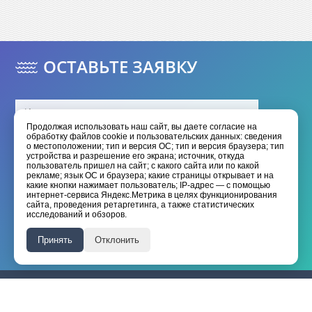
ОСТАВЬТЕ ЗАЯВКУ
Продолжая использовать наш сайт, вы даете согласие на
обработку файлов cookie и пользовательских данных: сведения
о местоположении; тип и версия ОС; тип и версия браузера; тип
устройства и разрешение его экрана; источник, откуда
пользователь пришел на сайт; с какого сайта или по какой
рекламе; язык ОС и браузера; какие страницы открывает и на
какие кнопки нажимает пользователь; IP-адрес — с помощью
интернет-сервиса Яндекс.Метрика в целях функционирования
Отправить
сайта, проведения ретаргетинга, а также статистических
исследований и обзоров.
Я даю согласие на обработку моих
персональных данных
Принять
Отклонить
Я принимаю условия
политики конфиденциальности
HANGKAI