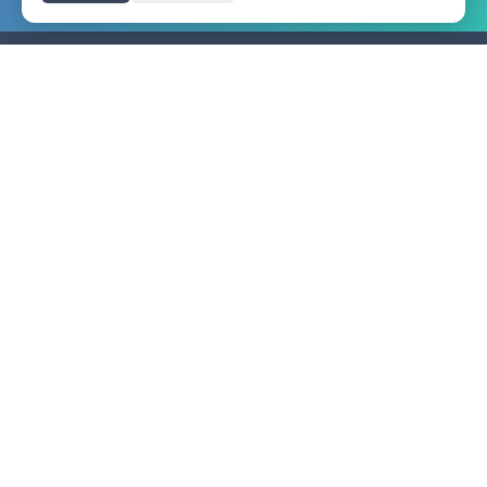
HANGKAI
лодочные моторы
⋆
мы в соцсетях
О компании
Гарантия
Фотогалерея
Новости
Контакты
Каталог
Как сделать заказ
Статьи
Политика в отношении обработки персональных
данных
Согласие на обработку персональных данных
Московская обл., г. Королев,
Канальный проезд, д. 5
8 800 550-52-87